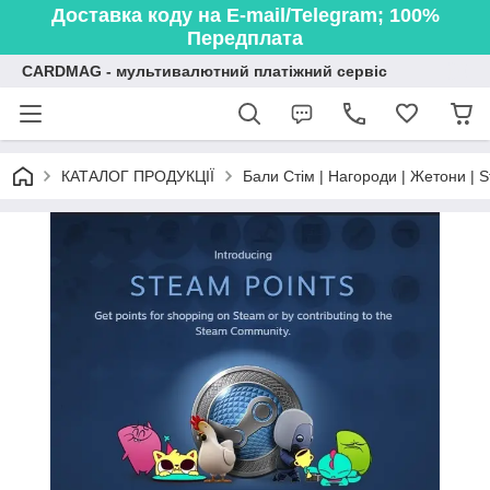
Доставка коду на E-mail/Telegram; 100%
Передплата
CARDMAG - мультивалютний платіжний сервіс
КАТАЛОГ ПРОДУКЦІЇ
Бали Стім | Нагороди | Жетони | S