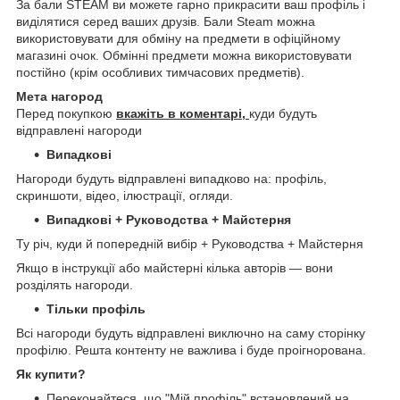
За бали STEAM ви можете гарно прикрасити ваш профіль і
виділятися серед ваших друзів. Бали Steam можна
використовувати для обміну на предмети в офіційному
магазині очок. Обмінні предмети можна використовувати
постійно (крім особливих тимчасових предметів).
Мета нагород
Перед покупкою
вкажіть в коментарі,
куди будуть
відправлені нагороди
Випадкові
Нагороди будуть відправлені випадково на: профіль,
скриншоти, відео, ілюстрації, огляди.
Випадкові + Руководства + Майстерня
Ту річ, куди й попередній вибір + Руководства + Майстерня
Якщо в інструкції або майстерні кілька авторів — вони
розділять нагороди.
Тільки профіль
Всі нагороди будуть відправлені виключно на саму сторінку
профілю. Решта контенту не важлива і буде проігнорована.
Як купити?
Переконайтеся, що "Мій профіль" встановлений на