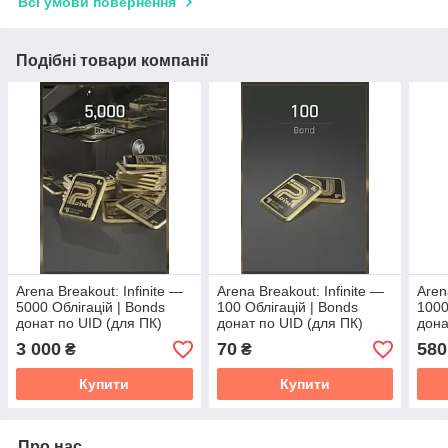
Всі умови повернення
Подібні товари компанії
Arena Breakout: Infinite —
Arena Breakout: Infinite —
Aren
5000 Облігацій | Bonds
100 Облігацій | Bonds
1000
донат по UID (для ПК)
донат по UID (для ПК)
дона
3 000
70
580
₴
₴
Купити
Купити
Про нас