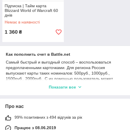
Підписка | Тайм карта
Blizzard World of Warcraft 60
днів
Немає в наявності
1 360
₴
Как пополнить счет в Battle.net
Самый быстрый и выгодный способ – воспользоваться
предоплаченными карточками. Для региона Россия
выпускают карты таких номиналов: 500руб., 1000руб.,
1500руб., 2000руб.. С их помощью пользователь может
пополнить кошелек на Battle.net или просто подарить код
Показати все
другу. Средства можно потратить на приобретение
цифровых копий игр (Overwatch, Diablo III, StarCraft II) а
также приобрести желаемые внутриигровые ценности
Про нас
(Hearthstone, Heroes od the Storm). Адже разом зі своєю
появою Карти Blizzard Battle.net надали можливість тішити
друзів і знайомих так бажаними ними подарунками.
99% позитивних з 494 відгуків за рік
Працює з 08.06.2019