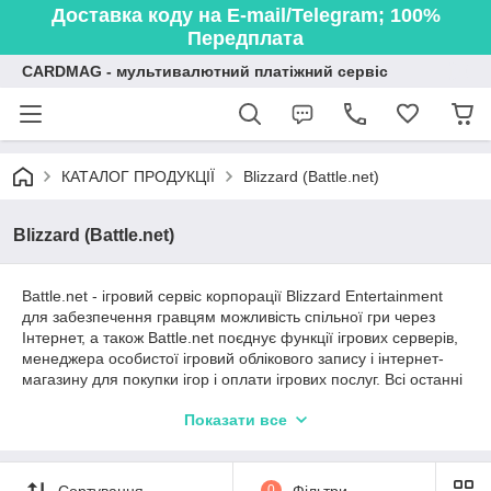
Доставка коду на E-mail/Telegram; 100%
Передплата
CARDMAG - мультивалютний платіжний сервіс
КАТАЛОГ ПРОДУКЦІЇ
Blizzard (Battle.net)
Blizzard (Battle.net)
Battle.net - ігровий сервіс корпорації Blizzard Entertainment
для забезпечення гравцям можливість спільної гри через
Інтернет, а також Battle.net поєднує функції ігрових серверів,
менеджера особистої ігровий облікового запису і інтернет-
магазину для покупки ігор і оплати ігрових послуг. Всі останні
ігри Blizzard для режиму спільної гри використовують
Показати все
виключно сервіс Battle.net, виключаючи можливість вибору
альтернативних ігрових серверів або гри по локальній
мережі. В Battle.net підтримуються тільки ігри випущені
компанією Blizzard.
Сортування
0
Фільтри