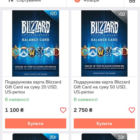
Сервис был запущен в далеком 1997 году и был первым с
которым можно было работать напрямую из игр. Огромный
рост популярности сервиса, в 5 раз, был зафиксирован в
2002 году с выходом игр Diablo 3 и Warcraft 3. Существует 4
официальных сервера Battle.net Classic: Нордскол,
Калимдор, Лордерон и Азерот.
Подарункова карта Blizzard
Подарункова карта Blizzard
Gift Card на суму 20 USD,
Gift Card на суму 50 USD,
US-регіон
US-регіон
В наявності
В наявності
1 100
2 750
₴
₴
Купити
Купити