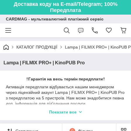
Доставка коду на E-mail/Telegram; 100%
Передплата
CARDMAG - мультивалютний платіжний сервіс
КАТАЛОГ ПРОДУКЦІЇ
Lampa | FILMIX PRO+ | KinoPUB P
Lampa | FILMIX PRO+ | KinoPUB Pro
‼️
Гарантія на весь термін передплати
‼️
Активація передплати відбувається нашим менеджером
через ліцензійний акаунт Lampa | FILMIX PRO+ | KinoPUB Pro
з передплатою на 5 пристроїв. Нам може знадобитися певна
доп. інформація для під'єднання послуги.
Купивши доступ до акаунту Lampa | FILMIX PRO+ | KinoPUB
Показати все
Pro (Filmix Smart Premium), ви зможете дивитися та
завантажувати безплатно ексклюзивні фільми, серіали та
мультфільми в чудовій якості на
Сортування
0
Фільтри