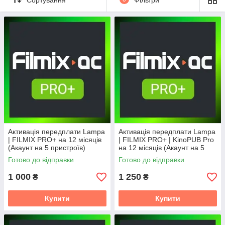
порталі
https://filmix.tech/
,
https://filmix.ac
,
https://filmix.tv
або
ht
tps://filmix.biz
,
https://filmix.life/
(дзеркала).
Можливості акаунта FILMIX PRO Plus вражають:
Усі відео в якості FULL HD (1080p)
Фільми, серіали, мультфільми як 2К/4К (1440р/2160р)
Відкрита функція завантаження за прямим
посиланням
Перегляд без реклами та обмежень у
1080p/1440р/2160р для мобільної версії сайту
Швидкість завантаження фільмів, серіалів,
мультфільмів необмежена!
Активація передплати Lampa
Активація передплати Lampa
Beta-функції для всіх користувачів зі статусом PRO+
| FILMIX PRO+ на 12 місяців
| FILMIX PRO+ | KinoPUB Pro
(Акаунт на 5 пристроїв)
на 12 місяців (Акаунт на 5
пристроїв)
Готово до відправки
Готово до відправки
1 000
1 250
₴
₴
Купити
Купити