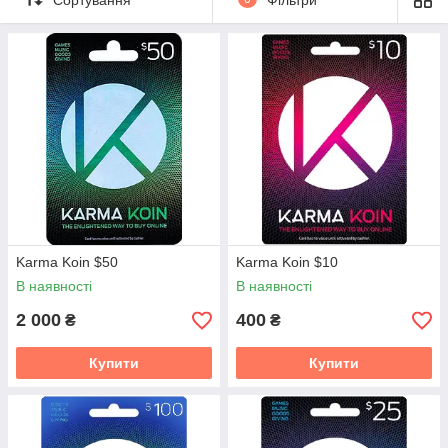
получить больший баланс.
Как использовать Karma Koin?
1. Виберіть Karma Koin в якості способу оплати на сайтах
онлайн-ігор або музичних сайтів, які приймають Karma Koin.
2. Введіть код карти Karma Koin для оплати.
3. У разі успіху ваша покупка буде успішною
Karma Koin $50
Karma Koin $10
В наявності
В наявності
2 000
400
₴
₴
Купити
Купити