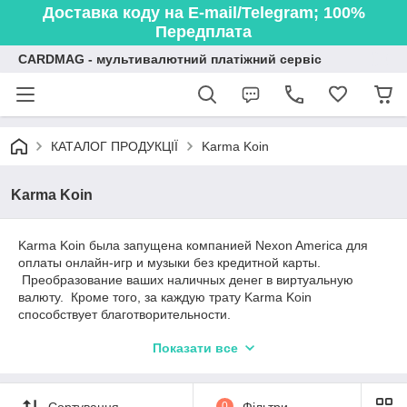
Доставка коду на E-mail/Telegram; 100%
Передплата
CARDMAG - мультивалютний платіжний сервіс
КАТАЛОГ ПРОДУКЦІЇ
Karma Koin
Karma Koin
Karma Koin была запущена компанией Nexon America для
оплаты онлайн-игр и музыки без кредитной карты.
Преобразование ваших наличных денег в виртуальную
валюту. Кроме того, за каждую трату Karma Koin
способствует благотворительности.
Одна из замечательных особенностей Karma Koin
Показати все
заключается в том, что любой остаток, который не потрачен,
можно использовать при следующей покупке. Вы можете
объединить две карты Karma Koin на их веб-сайте, чтобы
Сортування
0
Фільтри