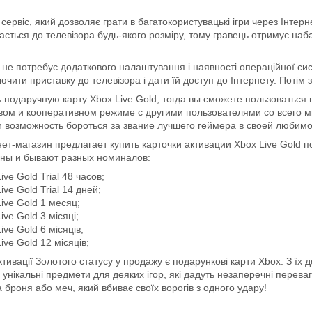
 сервіс, який дозволяє грати в багатокористувацькі ігри через Інтер
ається до телевізора будь-якого розміру, тому гравець отримує на
не потребує додаткового налаштування і наявності операційної сис
лючити приставку до телевізора і дати їй доступ до Інтернету. Потім 
ь подаручную карту Xbox Live Gold, тогда вы сможете пользоваться
евом и кооперативном режиме с другими пользователями со всего м
и возможность бороться за звание лучшего геймера в своей любимо
ет-магазин предлагает купить карточки активации Xbox Live Gold 
ны и бывают разных номиналов:
ive Gold Trial 48 часов;
ive Gold Trial 14 дней;
ive Gold 1 месяц;
ive Gold 3 місяці;
ive Gold 6 місяців;
ive Gold 12 місяців;
ктивації Золотого статусу у продажу є подарункові карти Xbox. З їх д
 унікальні предмети для деяких ігор, які дадуть незаперечні перев
броня або меч, який вбиває своїх ворогів з одного удару!