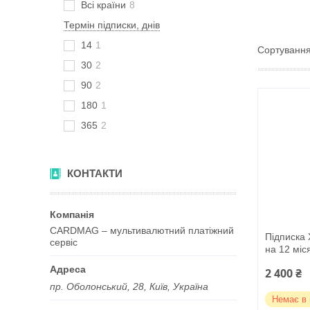
Всі країни
8
Термін підписки, днів
14
1
30
2
90
2
180
1
365
2
КОНТАКТИ
CARDMAG – мультивалютний платіжний
Підписка 
сервіс
на 12 міся
2 400 ₴
пр. Оболонський, 28, Київ, Україна
Немає в 