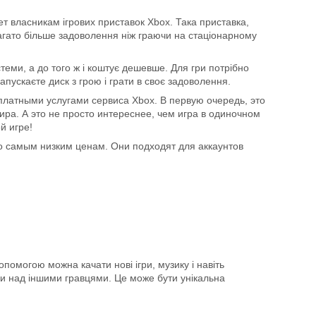
нет власникам ігрових приставок Xbox. Така приставка,
багато більше задоволення ніж граючи на стаціонарному
теми, а до того ж і коштує дешевше. Для гри потрібно
запускаєте диск з грою і грати в своє задоволення.
 платными услугами сервиса Xbox. В первую очередь, это
ира. А это не просто интереснее, чем игра в одиночном
й игре!
по самым низким ценам. Они подходят для аккаунтов
опомогою можна качати нові ігри, музику і навіть
аги над іншими гравцями. Це може бути унікальна