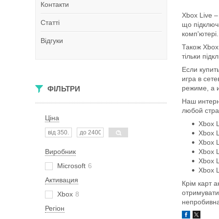
Контакти
Xbox Live –
Статті
що підключ
комп'ютері.
Відгуки
Також Xbox 
тільки підк
Если купит
игра в сет
режиме, а 
ФІЛЬТРИ
Наш интерн
любой стра
Ціна
Xbox L
Xbox L
Xbox L
Виробник
Xbox L
Xbox L
Microsoft
6
Xbox L
Активация
Крім карт а
отримувати
Xbox
8
непробивна 
Регіон