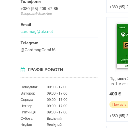
+380 (95) 
+380 (95) 209-47-85
Telegram/WhatsApp
cardmag@ukr.net
@CardmagComUA
ГРАФІК РОБОТИ
Підписка 
на 1 місяц
Понеділок
09:00
17:00
400 ₴
Вівторок
09:00
17:00
Середа
09:00
17:00
Немає в 
Четвер
09:00
17:00
Пʼятниця
09:00
17:00
+380 (95) 
Субота
Вихідний
Неділя
Вихідний