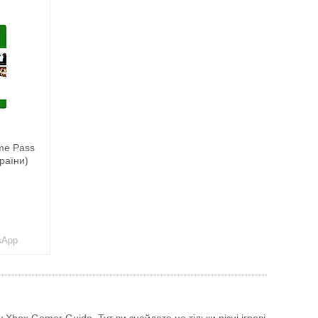
me Pass
Країни)
sApp