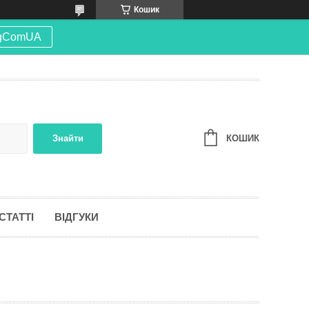
Кошик
gComUA
КОШИК
Знайти
СТАТТІ
ВІДГУКИ