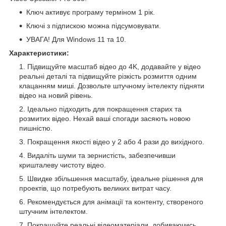
Ключ активує програму терміном 1 рік.
Ключі з підпискою можна підсумовувати.
УВАГА! Для Windows 11 та 10.
Характеристики:
Підвищуйте масштаб відео до 4K, додавайте у відео
реальні деталі та підвищуйте різкість розмиття одним
клацанням миші. Дозвольте штучному інтелекту підняти
відео на новий рівень.
Ідеально підходить для покращення старих та
розмитих відео. Нехай ваші спогади засяють новою
пишністю.
Покращення якості відео у 2 або 4 рази до вихідного.
Видаліть шуми та зернистість, забезпечивши
кришталеву чистоту відео.
Швидке збільшення масштабу, ідеальне рішення для
проектів, що потребують великих витрат часу.
Рекомендується для анімації та контенту, створеного
штучним інтелектом.
Покращуйте реальні відеоматеріали, добиваючись