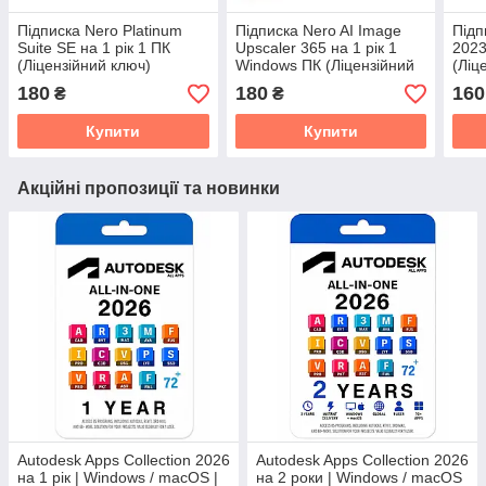
Підписка Nero Platinum
Підписка Nero AI Image
Підп
Suite SE на 1 рік 1 ПК
Upscaler 365 на 1 рік 1
2023
(Ліцензійний ключ)
Windows ПК (Ліцензійний
(Ліц
ключ)
180
180
160
₴
₴
Купити
Купити
Акційні пропозиції та новинки
Autodesk Apps Collection 2026
Autodesk Apps Collection 2026
на 1 рік | Windows / macOS |
на 2 роки | Windows / macOS