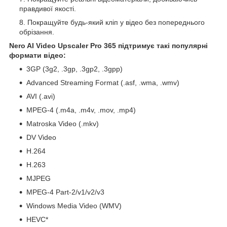
правдивої якості.
Покращуйте будь-який кліп у відео без попереднього
обрізання.
Nero AI Video Upscaler Pro 365 підтримує такі популярні
формати відео:
3GP (3g2, .3gp, .3gp2, .3gpp)
Advanced Streaming Format (.asf, .wma, .wmv)
AVI (.avi)
MPEG-4 (.m4a, .m4v, .mov, .mp4)
Matroska Video (.mkv)
DV Video
H.264
H.263
MJPEG
MPEG-4 Part-2/v1/v2/v3
Windows Media Video (WMV)
HEVC*