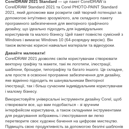
CorelDRAW 2021 Standard
— це пакет CorelDRAW із
CorelDRAW Standard 2021 та Corel PHOTO-PAINT Standard
2021, який допоможе вам розкрити свій творчий потенціал за
допомогою інтуїтивно зрозумілого, але складного пакету
програмного забезпечення для векторного графічного
дизайну, що ідеально підходить для індивідуальних
користувачів та малого бізнесу. Цей пакет повністю сумісний з
Windows і вимагає Windows 10 (64-розрядну версію). Він
також включає корисні навчальні матеріали та відеоуроки.
Давайте малювати!
CorelDRAW 2021 дозволяє своїм користувачам створювати
векторну графіку та макети, такі як логотипи, ілюстрації,
шаблони, брошури, типографіку та багато іншого. Це складне,
але просте в освоєнні програмне забезпечення для дизайну,
яке відмінно підходить як шанувальникам Векторної
ілюстрації, так і більш сучасним індивідуальним користувачам
і малому бізнесу.
Використовуйте універсальні інструменти дизайну Corel, щоб
створювати все, що вам подобається - зі зручним
інтерфейсом користувача, а також складними інструментами
для редагування зображень і ілюстрування ви легко
перетворите своє художнє бачення на цифрове мистецтво.
Підвищіть свою продуктивність за допомогою безлічі шаблонів