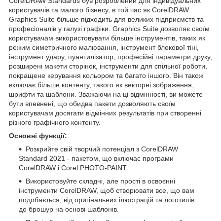
CorelDRAW Standards був розроблений для індивідуальних
користувачів та малого бізнесу, в той час як CorelDRAW
Graphics Suite більше підходить для великих підприємств та
професіоналів у галузі графіки. Graphics Suite дозволяє своїм
користувачам використовувати більше інструментів, таких як
режим симетричного малювання, інструмент блокової тіні,
інструмент удару, пуантилізатор, професійні параметри друку,
розширені макети сторінок, інструменти для спільної роботи,
покращене керування кольором та багато іншого. Він також
включає більше контенту, такого як векторні зображення,
шрифти та шаблони. Зважаючи на ці відмінності, ви можете
бути впевнені, що обидва пакети дозволяють своїм
користувачам досягати відмінних результатів при створенні
різного графічного контенту.
Основні функції:
Розкрийте свій творчий потенціал з CorelDRAW
Standard 2021 - пакетом, що включає програми
CorelDRAW і Corel PHOTO-PAINT.
Використовуйте складні, але прості в освоєнні
інструменти CorelDRAW, щоб створювати все, що вам
подобається, від оригінальних ілюстрацій та логотипів
до брошур на основі шаблонів.