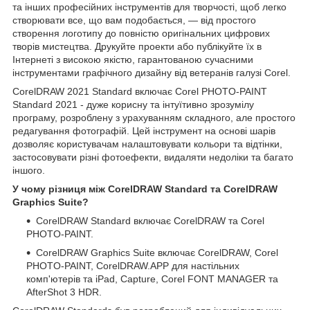
та інших професійних інструментів для творчості, щоб легко
створювати все, що вам подобається, — від простого
створення логотипу до повністю оригінальних цифрових
творів мистецтва. Друкуйте проекти або публікуйте їх в
Інтернеті з високою якістю, гарантованою сучасними
інструментами графічного дизайну від ветеранів галузі Corel.
CorelDRAW 2021 Standard включає Corel PHOTO-PAINT
Standard 2021 - дуже корисну та інтуїтивно зрозумілу
програму, розроблену з урахуванням складного, але простого
редагування фотографій. Цей інструмент на основі шарів
дозволяє користувачам налаштовувати кольори та відтінки,
застосовувати різні фотоефекти, видаляти недоліки та багато
іншого.
У чому різниця між CorelDRAW Standard та CorelDRAW
Graphics Suite?
CorelDRAW Standard включає CorelDRAW та Corel
PHOTO-PAINT.
CorelDRAW Graphics Suite включає CorelDRAW, Corel
PHOTO-PAINT, CorelDRAW.APP для настільних
комп'ютерів та iPad, Capture, Corel FONT MANAGER та
AfterShot 3 HDR.