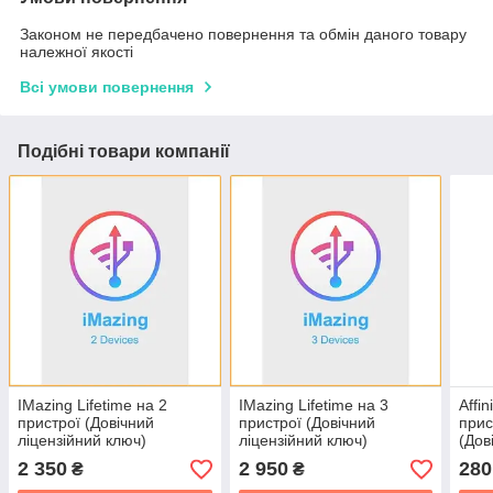
Законом не передбачено повернення та обмін даного товару
належної якості
Всі умови повернення
Подібні товари компанії
IMazing Lifetime на 2
IMazing Lifetime на 3
Affin
пристрої (Довічний
пристрої (Довічний
прис
ліцензійний ключ)
ліцензійний ключ)
(Дов
ключ
2 350
2 950
280
₴
₴