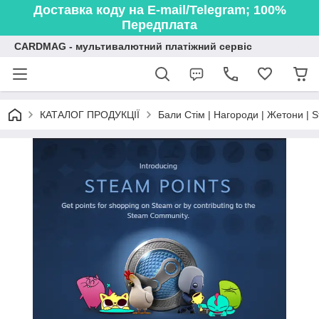
Доставка коду на E-mail/Telegram; 100%
Передплата
CARDMAG - мультивалютний платіжний сервіс
КАТАЛОГ ПРОДУКЦІЇ
Бали Стім | Нагороди | Жетони | S