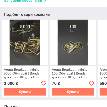
Всі умови повернення
Подібні товари компанії
Arena Breakout: Infinite —
Arena Breakout: Infinite —
Aren
5000 Облігацій | Bonds
100 Облігацій | Bonds
1000
донат по UID (для ПК)
донат по UID (для ПК)
дона
3 000
70
580
₴
₴
Купити
Купити
Про нас