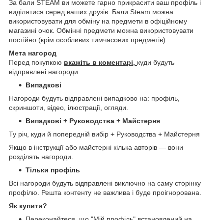
За бали STEAM ви можете гарно прикрасити ваш профіль і
виділятися серед ваших друзів. Бали Steam можна
використовувати для обміну на предмети в офіційному
магазині очок. Обмінні предмети можна використовувати
постійно (крім особливих тимчасових предметів).
Мета нагород
Перед покупкою
вкажіть в коментарі,
куди будуть
відправлені нагороди
Випадкові
Нагороди будуть відправлені випадково на: профіль,
скриншоти, відео, ілюстрації, огляди.
Випадкові + Руководства + Майстерня
Ту річ, куди й попередній вибір + Руководства + Майстерня
Якщо в інструкції або майстерні кілька авторів — вони
розділять нагороди.
Тільки профіль
Всі нагороди будуть відправлені виключно на саму сторінку
профілю. Решта контенту не важлива і буде проігнорована.
Як купити?
Переконайтеся, що "Мій профіль" встановлений на