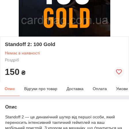
Standoff 2: 100 Gold
Немає в наявності
Роздріб
150
₴
Опис
Відгуки про товар
Доставка
Оплата
Умови
Опис
Standoff 2 — це динамічний шутер від першої особи, який
переносить інтенсивний тактичний геймплей на ваш
мобільний пристрій. З упором на механіку, що ґрунтується на