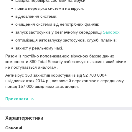
швидка перевірка системи на віруси;
повна перевірка системи на віруси;
відновлення системи;
очищення системи від непотрібних файлів;
запуск застосунків у безпечному середовищі
Sandbox
;
оптимізація автозапуску застосунків, служб, плагінів;
захист у реальному часі.
Разом із постійно поповнюваною вірусною базою даних
компоненти 360 Total Security забезпечують захист, який нічим
не поступається аналогам.
Антивірус 360 захистив користувачів від 52 700 000+
шкідливих атак 2014 р., виявляє й перехоплює в середньому
понад 157 000 шкідливих атак щодня.
Приховати
Характеристики
Основні