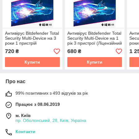
Антивірус Bitdefender Total
Антивірус Bitdefender Total
Анти
Security Multi-Device на 3
Security Multi-Device на 1
Secu
роки 1 пристрій
рік 3 пристрої (Ліцензійний
роки
(Ліцензійний ключ)
ключ)
(Ліц
720
680
1 2
₴
₴
Купити
Купити
Про нас
99% позитивних з 493 відгуків за рік
Працює з 08.06.2019
м. Київ
пр. Оболонський, 28, Київ, Україна
Контакти