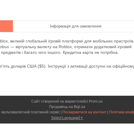
Інформація для замовлення
lox, великій глобальній ігровій платформі для мобільних пристроїв
obux — віртуальну валюту на Roblox, отримати додатковий ігровий
предметів і багато чого іншого. Кредитна карта не потрібна.
'ять доларів США ($5). Інструкції з активації доступні на офіційном
Сайт створений на маркетплейсі
Prom.ua
Продавець на Bigl.ua
CARDMAG – мультивалютний платіжний сервіс |
Поскаржитися на контент
|
Політика конф
Select Language
▼