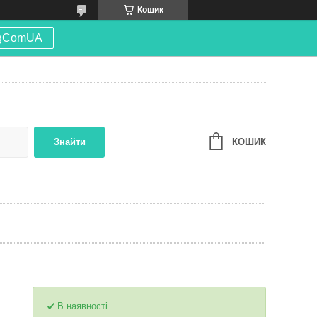
Кошик
gComUA
КОШИК
Знайти
В наявності