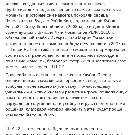
игроков, созданные в честь самых запомнившихся
футболистов и представляющие те самые незабываемые
моменты, в которые они навсегда покоряли сердца
болельщиков. Будь то Робби Кин, поднимающий Кубок
Английской футбольной лиги в 2008-м, или Диего Милито,
своим дублем в финале Лиги Чемпионов УЕФА 2010 г.
обеспечивший требл «Интера», или Марио Гомес, гол
которого принес его команде победу в Бундеслиге в 2007-м
— Герои FUT открывают новые возможности формирования
состава с сыгранностью по лиге и позволяют воссоздать
памятные моменты, благодаря которым они заслужили свое
место в числе Героев FUT 22.
Пора собирать состав на новый сезон Клубов Профи —
оцените новые возможности персонализации, с которыми
трибуны и поле вашего клуба станут по-настоящему
уникальными, новую систему развития игрока, позволяющую
вам полностью контролировать развитие вашего
виртуального футболиста, и удобную игру с возможностями
общения, благодаря которой находить матчи будет проще,
чем когда бы то ни было.
FIFA 22 — это непревзойденная аутентичность и
максимально правдоподобно воссозданная всемирная игра с