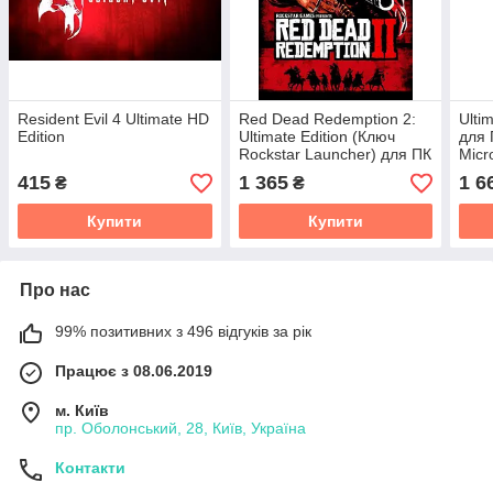
Resident Evil 4 Ultimate HD
Red Dead Redemption 2:
Ulti
Edition
Ultimate Edition (Ключ
для 
Rockstar Launcher) для ПК
Micr
415
1 365
1 6
₴
₴
Купити
Купити
Про нас
99% позитивних з 496 відгуків за рік
Працює з 08.06.2019
м. Київ
пр. Оболонський, 28, Київ, Україна
Контакти