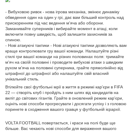
- Вибуховою ривок - нова ігрова механіка, змінює динаміку
обведення один на один у грі, дає вам більший контроль над
прискоренням під час ведення м'яча або оборони.
Заманивайте суперників і вибирайте момент в атаці, коли
включити повну швидкість, щоб залишити захисників за
спиною.
- Нові атакуючі тактики - Нові атакуючі тактики дозволяють вам
краще контролювати гру вашої команди. Налаштуйте різні
стилі гри вашої команди на різних половинах поля: тримайте
м'яч на своїй половині і проводите вибухові атаки з швидким
рухом м'яча на половині суперника, грайте прямолінійно від
штрафної до штрафної або налаштуйте свій власний
унікальний стиль.
Втілюйте свої футбольні мрії в життя в режимі кар'єри в FIFA
22 — створіть клуб і пройдіть з ним шлях від кандидатів на
виліт до світових гігантів. Грайте в оновлений режим кар'єри,
оцініть нові способи прогресувати і досягати успіху і з головою
поринете в сходження вашого гравця у футбольній ієрархії.
VOLTA FOOTBALL повертається, і краси на полі буде ще
більше. Вас чекають нові способи для вираження вашого