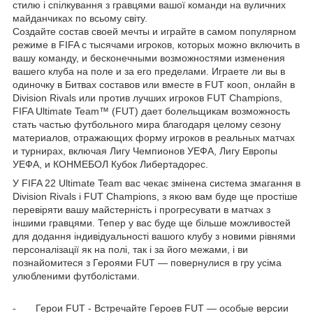
стилю і спілкування з гравцями вашої команди на вуличних
майданчиках по всьому світу.
Создайте состав своей мечты и играйте в самом популярном
режиме в FIFA с тысячами игроков, которых можно включить в
вашу команду, и бесконечными возможностями изменения
вашего клуба на поле и за его пределами. Играете ли вы в
одиночку в Битвах составов или вместе в FUT кооп, онлайн в
Division Rivals или против лучших игроков FUT Champions,
FIFA Ultimate Team™ (FUT) дает болельщикам возможность
стать частью футбольного мира благодаря целому сезону
материалов, отражающих форму игроков в реальных матчах
и турнирах, включая Лигу Чемпионов УЕФА, Лигу Европы
УЕФА, и КОНМЕБОЛ Кубок Либертадорес.
У FIFA 22 Ultimate Team вас чекає змінена система змагання в
Division Rivals і FUT Champions, з якою вам буде ще простіше
перевіряти вашу майстерність і прогресувати в матчах з
іншими гравцями. Тепер у вас буде ще більше можливостей
для додання індивідуальності вашого клубу з новими рівнями
персоналізації як на полі, так і за його межами, і ви
познайомитеся з Героями FUT — повернулися в гру усіма
улюбленими футболістами.
- Герои FUT - Встречайте Героев FUT — особые версии