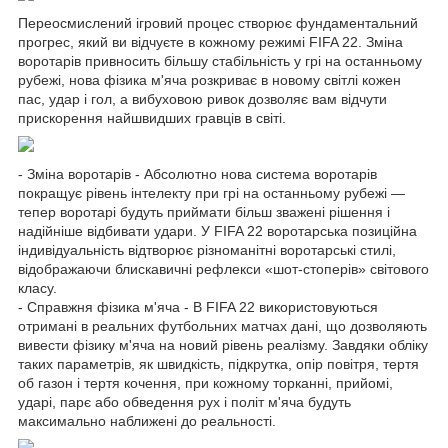
Переосмислений ігровий процес створює фундаментальний
прогрес, який ви відчуєте в кожному режимі FIFA 22. Зміна
воротарів привносить більшу стабільність у грі на останньому
рубежі, нова фізика м'яча розкриває в новому світлі кожен
пас, удар і гол, а вибуховою ривок дозволяє вам відчути
прискорення найшвидших гравців в світі.
- Зміна воротарів - Абсолютно нова система воротарів
покращує рівень інтелекту при грі на останньому рубежі —
тепер воротарі будуть приймати більш зважені рішення і
надійніше відбивати удари. У FIFA 22 воротарська позиційна
індивідуальність відтворює різноманітні воротарські стилі,
відображаючи блискавичні рефлекси «шот-стоперів» світового
класу.
- Справжня фізика м'яча - В FIFA 22 використовуються
отримані в реальних футбольних матчах дані, що дозволяють
вивести фізику м'яча на новий рівень реалізму. Завдяки обліку
таких параметрів, як швидкість, підкрутка, опір повітря, тертя
об газон і тертя кочення, при кожному торканні, прийомі,
ударі, парє або обведення рух і політ м'яча будуть
максимально наближені до реальності.