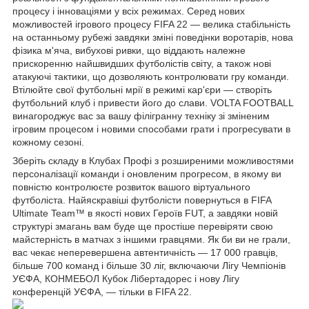
процесу і інноваціями у всіх режимах. Серед нових
можливостей ігрового процесу FIFA 22 — велика стабільність
на останньому рубежі завдяки зміні поведінки воротарів, нова
фізика м'яча, вибухові ривки, що віддають належне
прискоренню найшвидших футболістів світу, а також нові
атакуючі тактики, що дозволяють контролювати гру команди.
Втілюйте свої футбольні мрії в режимі кар'єри — створіть
футбольний клуб і привести його до слави. VOLTA FOOTBALL
винагороджує вас за вашу філігранну техніку зі зміненим
ігровим процесом і новими способами грати і прогресувати в
кожному сезоні.
Зберіть складу в Клубах Профі з розширеними можливостями
персоналізації команди і оновленим прогресом, в якому ви
повністю контролюєте розвиток вашого віртуального
футболіста. Найяскравіші футболісти повернуться в FIFA
Ultimate Team™ в якості нових Героїв FUT, а завдяки новій
структурі змагань вам буде ще простіше перевіряти свою
майстерність в матчах з іншими гравцями. Як би ви не грали,
вас чекає неперевершена автентичність — 17 000 гравців,
більше 700 команд і більше 30 ліг, включаючи Лігу Чемпіонів
УЄФА, КОНМЕБОЛ Кубок Лібертадорес і нову Лігу
конференцій УЄФА, — тільки в FIFA 22.