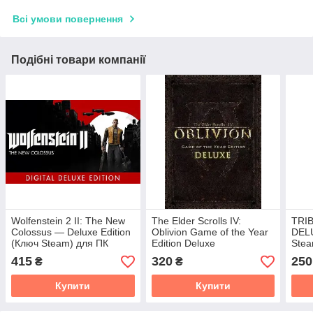
Всі умови повернення
Подібні товари компанії
Wolfenstein 2 II: The New
The Elder Scrolls IV:
TRI
Colossus — Deluxe Edition
Oblivion Game of the Year
DEL
(Ключ Steam) для ПК
Edition Deluxe
Stea
415
320
250
₴
₴
Купити
Купити