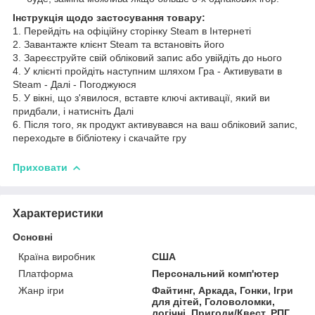
Інструкція щодо застосування товару:
1. Перейдіть на офіційну сторінку Steam в Інтернеті
2. Завантажте клієнт Steam та встановіть його
3. Зареєструйте свій обліковий запис або увійдіть до нього
4. У клієнті пройдіть наступним шляхом Гра - Активувати в
Steam - Далі - Погоджуюся
5. У вікні, що з'явилося, вставте ключі активації, який ви
придбали, і натисніть Далі
6. Після того, як продукт активувався на ваш обліковий запис,
переходьте в бібліотеку і скачайте гру
Приховати
Характеристики
Основні
Країна виробник
США
Платформа
Персональний комп'ютер
Жанр ігри
Файтинг, Аркада, Гонки, Ігри
для дітей, Головоломки,
логічні, Пригоди/Квест, РПГ,