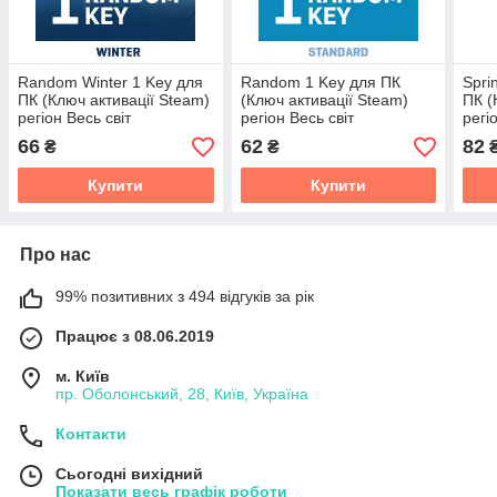
Random Winter 1 Key для
Random 1 Key для ПК
Spri
ПК (Ключ активації Steam)
(Ключ активації Steam)
ПК (
регіон Весь світ
регіон Весь світ
регі
66
62
82
₴
₴
Купити
Купити
Про нас
99% позитивних з 494 відгуків за рік
Працює з 08.06.2019
м. Київ
пр. Оболонський, 28, Київ, Україна
Контакти
Сьогодні вихідний
Показати весь графік роботи