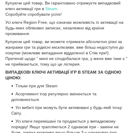
Купуючи цей товар, Ви гарантовано отримуєте випадковий
ключ активації гри в
Steam
.
Спробуйте спробувати успіх!
Усі ключі Region Free, що означає можливість їх активації на
будь-яких облікових записах, незалежно від країни
проживання.
Купуючи цей товар, ви можете отримати абсолютно різні за
жанрами гри та рідкісні ексклюзиви, вже більш недоступні до
покупки (можливе випадання віддаленої в Стім ігри!).
Претензії щодо " мені не сподобалася гра, у мене вже таке є "
не приймаються, тому що це лотерея.
ВИПАДКОВІ КЛЮЧІ АКТИВАЦІЇ ІГР В STEAM ЗА ОДНОЮ
ЦІНОЮ:
Тільки ігри для Steam
Асортимент ігор регулярно змінюється та
доповнюється.
Усі вибиті ігри можуть бути активовані у будь-якій точці
Світу.
Усі ключі перемішані та продаються у випадковому
порядку! Якщо трапляються 2 однакові ігри - заміни не
буде, заміна можлива якщо більше 3-х однакових ігор.