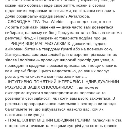
кожен його оббивач веде своє життя, кожен зі своїми
щоденними справами та звичками, ваші вчинки визначить
долю роздиральнихрядів земель Анталоора.
- СВОБОДНА ІГРА: Two Worlds — гра не для тих, хто не
любить приймати рішення — дуже часто вам доведеться
вибирати, на чиєму ви боці.Продумана та глобальна система
репутації гільдій і секретних товариств подбає про це.
— РИЦАР, ВОР, МАГ АБО АЛХІМІК: дивовижні, чудово
анімовані битви на твердому ґрунті або на повному соку.
Затягувальна система алхімії для створення різноманітних
зілляв і поліпшень пропонує широкий простір для уяви, а
проведення крадіжки в режимі прихованості пощечеповить
вам нерви! Якщо і цього недостатньо, до ваших послуг
розгалужена система магічних заклинань...
- ІНТУЇТИВНО ПОНЯТНИЙ ІНТЕРФЕЙС І ІНДИВІДУАЛЬНИЙ
РОЗУМОВІ ВАШІХ СПОСОБЛИВОСТІ: ви можете
експериментувати з характеристиками персонажа та
розвивати свої здібності, як і коли вам цього захочеться. З
ретельно пропрацьованою системою інвентарю ви завжди
бачитимете те, що відбувається навколо вас, хоч як
накотилася ситуація.
- ГРАНДІОЗНИЙ МІЦНИЙ ШВИДКИЙ РЕЖИМ: галасливі міста
є торговими точками та місцями зустрічі для сотень гравців.