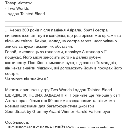
Товар містить:
- Two Worlds
- аддон Tainted Blood
___________________________________________________
____________
... Через 300 років після падіння Азірала, брат і сестра
виявляються втягнуті в конфлікт, що розгорівся між орками та
вільним світом. Кайра, молодша сестра героя, несподівано
зникає за дуже таємничих обставин.
Герой, мисливець за головами, прочісує Анталоор у її
пошуках. Його місія заносить його на далекі рубежі
континенту. Постійно тримаючи вухо, під час своїх мандрів,
він чекає знайти підказки, які допоможуть йому в посудах його
сестри.
Чи зможе він знайти її?
Містить оригінальну гру Two Worlds і аддон Tainted Blood
ШВИДКЕ 90 НОВИХ ЗАДАВАННЯ: Пориньте ще глибше у світ
Анталоора з більш ніж 90 новими завданнями та вісьмома
новими картками для багатокористувацької гри
Soundtrack by Grammy Award Winner Harold Faltermeyer
Особливості:
- ШОШЕЛОМЛЯЮВАЛЬНІ ПЕЙЗАЖИ: у чарівному світі, де