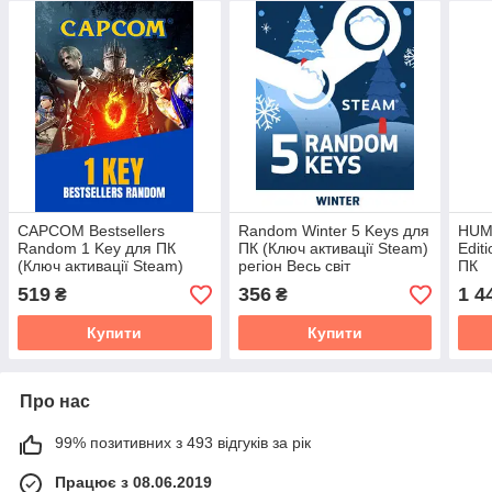
CAPCOM Bestsellers
Random Winter 5 Keys для
HUM
Random 1 Key для ПК
ПК (Ключ активації Steam)
Edit
(Ключ активації Steam)
регіон Весь світ
ПК
регіон Весь світ
519
356
1 4
₴
₴
Купити
Купити
Про нас
99% позитивних з 493 відгуків за рік
Працює з 08.06.2019