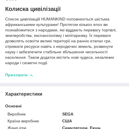
Колиска цивілізації
Список цивілізацій HUMANKIND поповнюється шістьма
африканськими культурами! Протягом кількох епох ви
познайомитеся з народами, які віддають перевагу торгівлі,
землеробства, експансіонізму і мілітаризму. Їх переваги
дозволять освоїти великі території на ранніх етапах гри,
отримати ресурси навіть з неродючих земель, розвинути
науку і забезпечити стабільне збільшення чисельності
населення. Також додаток містить нові чудеса, незалежні
народи і сюжетні події.
Приховати
Характеристики
Основні
Виробник
SEGA
Країна виробник
США
Жанр ігри
Симулятори, Екшн,