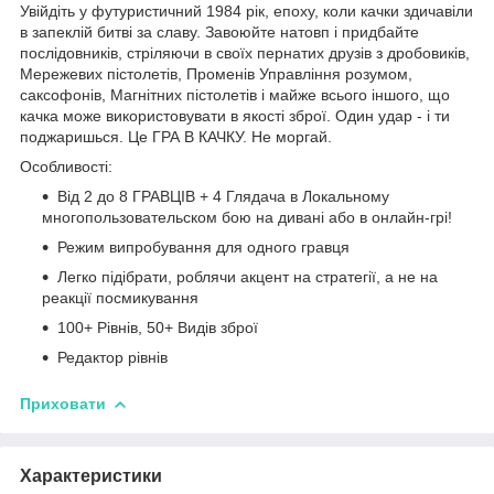
Увійдіть у футуристичний 1984 рік, епоху, коли качки здичавіли
в запеклій битві за славу. Завоюйте натовп і придбайте
послідовників, стріляючи в своїх пернатих друзів з дробовиків,
Мережевих пістолетів, Променів Управління розумом,
саксофонів, Магнітних пістолетів і майже всього іншого, що
качка може використовувати в якості зброї. Один удар - і ти
поджаришься. Це ГРА В КАЧКУ. Не моргай.
Особливості:
Від 2 до 8 ГРАВЦІВ + 4 Глядача в Локальному
многопользовательском бою на дивані або в онлайн-грі!
Режим випробування для одного гравця
Легко підібрати, роблячи акцент на стратегії, а не на
реакції посмикування
100+ Рівнів, 50+ Видів зброї
Редактор рівнів
Приховати
Характеристики