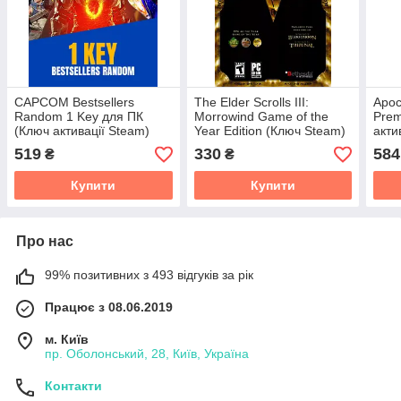
CAPCOM Bestsellers
The Elder Scrolls III:
Apoc
Random 1 Key для ПК
Morrowind Game of the
Prem
(Ключ активації Steam)
Year Edition (Ключ Steam)
акти
регіон Весь світ
для ПК
Весь
519
330
584
₴
₴
Купити
Купити
Про нас
99% позитивних з 493 відгуків за рік
Працює з 08.06.2019
м. Київ
пр. Оболонський, 28, Київ, Україна
Контакти