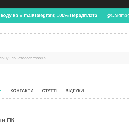
 коду на E-mail/Telegram; 100% Передплата
@Cardma
КОНТАКТИ
СТАТТІ
ВІДГУКИ
ля ПК