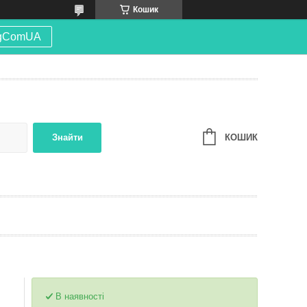
Кошик
gComUA
КОШИК
Знайти
В наявності