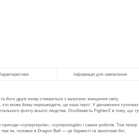
Характеристики
Інформація для замовлення
 та його друзі знову стикаються з загрозою знищення світу.
і, хто може йому перешкодити, це наші герої. У динамічних сутичках
тотального флоту всього людства. Особливість FighterZ в тому, що ту
о пригоди «супергероїв», «суперзлодіїв» і самих роботів. Тож тепер
ам як, головне в Dragon Ball — це барвисті та захопливі бої,