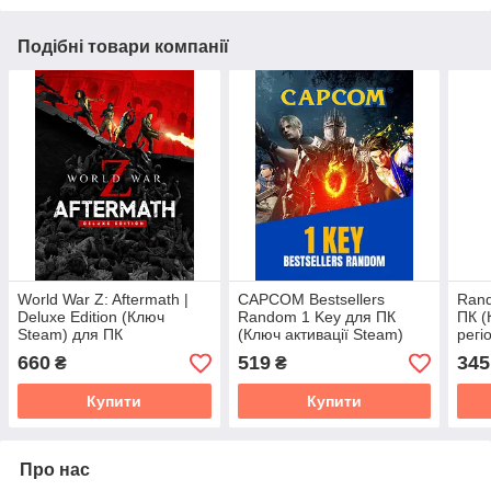
Подібні товари компанії
World War Z: Aftermath |
CAPCOM Bestsellers
Rand
Deluxe Edition (Ключ
Random 1 Key для ПК
ПК (
Steam) для ПК
(Ключ активації Steam)
регі
регіон Весь світ
660
519
345
₴
₴
Купити
Купити
Про нас