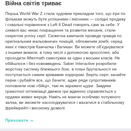
Війна світів триває
Перша World War Z стала чудовим прикладом того, що ігри по
фільмам можуть бути успішними і якісними — солідні продажу
і схвальні порівняння з Left 4 Dead говорять самі за себе. У
сиквелі вас чекає покращення та розвиток механік, стали
секретом успіху серії. Сюжетна кампанія проведе гравців по
оригінальним мальовничих локацій, обложеним зомбі, серед
яких є півострів Камчатка і Ватикан. Ви можете об'єднуватися
з іншими вижили, в тому числі з допомогою кроссплея, або
проходити Aftermath самотужки за один з восьми класів. Не
обійшлося і без нововведень: Saber Interactive розробили
жорстоку систему ближнього бою, в плані брутальності не
поступається самим кривавим хоррорам. Беріть серп, качайте
перки і рубайте все, що бачите, адже ряди супротивників
поповнили нові «бійці», такі як заражені щури. Завдяки
грамотної оптимізації движок гри відмінно справляється з
ордами живих мерців. Навіть не маючи особливо потужного
заліза, ви зможете насолоджуватися і жахатися в стабільному
фреймрейті і високому дозволі.
Приховати