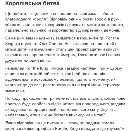
Королівська битва
Що робити, якщо сили зла напали на ваші землі і вбили
благородного короля? Відповідь один – брати зброю в руки,
збирати загін вірних товаришів і вирушати мстити за монарха,
паралельно звільняючи королівство від мерзенних демонів.
Саме цим вам і належить займатися в rogue-like грі For the
King від студії IronOak Games. Незважаючи на привітний і
кілька дитячий візуальний стиль цей проект здатний кинути
виклик навіть пропаленим геймерам, і захопити вас і ваших
друзів не на один вечір.
Геймплей For the King чимось нагадує настільні ігри – цьому
сприяє як фентезійний сеттінг, так і той факт, що дія
відбувається в покроковому режимі, і до того моменту, як
черга дійде до вас, розстановку сил на карті може серйозно
змінитися.
По ходу проходження гри нежить стає все зліше, а кожне нове
пригода буде серйозно відрізнятися від попереднього завдяки
випадкової генерації подій і навколишнього світу. Звучить
небезпечно, але ви ж не боїтеся виклику, чи не так?
Якщо відповідь на це питання – «так», то радимо вам як
можна швидше придбати For the King і порадити цю гру своїм