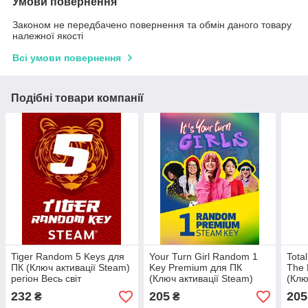
Умови повернення
Законом не передбачено повернення та обмін даного товару
належної якості
Всі умови повернення
Подібні товари компанії
Tiger Random 5 Keys для
Your Turn Girl Random 1
Tota
ПК (Ключ активації Steam)
Key Premium для ПК
The 
регіон Весь світ
(Ключ активації Steam)
(Клю
регіон Весь світ
232
205
205
₴
₴