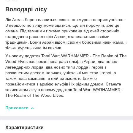
Володарі лісу
Ліс Атель Лорен славиться своєю похмурою неприступністю.
З першого погляду може здатися, що він порожній, але це
омана. Під темними гілками прихована від очей сторонніх
стародавня раса ельфів Азраи, яка славиться своїми
традиціями. Воїни Азраи відомі своїми бойовими навичками, і
тільки дурень кине їм виклик.
У новому додаток Total War: WARHAMMER - The Realm of The
Wood Elves вас чекає нова раса ельфів Азраи, два нових
легендарних лорда, два нових типи лорда і героїв з
розвиненим древом навичок, унікальні монстри і герої, а
також нова кампанія, в якій ви зможете ближче
познайомитися з армією ельфів і їх рідним домом. Станьте
захисником лісу в новому додаток Total War: WARHAMMER -
The Realm of The Wood Elves.
Приховати
Характеристики