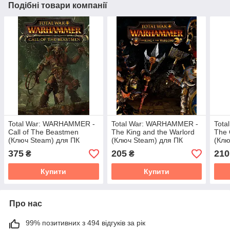
Подібні товари компанії
Total War: WARHAMMER -
Total War: WARHAMMER -
Tota
Call of The Beastmen
The King and the Warlord
The 
(Ключ Steam) для ПК
(Ключ Steam) для ПК
(Клю
375
205
210
₴
₴
Купити
Купити
Про нас
99% позитивних з 494 відгуків за рік