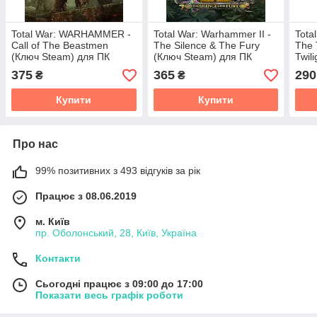
Total War: WARHAMMER -
Total War: Warhammer II -
Tota
Call of The Beastmen
The Silence & The Fury
The 
(Ключ Steam) для ПК
(Ключ Steam) для ПК
Twil
ПК
375
365
290
₴
₴
Купити
Купити
Про нас
99% позитивних з 493 відгуків за рік
Працює з 08.06.2019
м. Київ
пр. Оболонський, 28, Київ, Україна
Контакти
Сьогодні працює з 09:00 до 17:00
Показати весь графік роботи