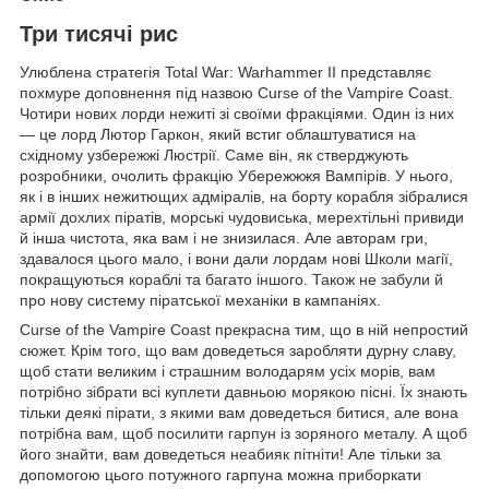
Три тисячі рис
Улюблена стратегія Total War: Warhammer II представляє
похмуре доповнення під назвою Curse of the Vampire Coast.
Чотири нових лорди нежиті зі своїми фракціями. Один із них
— це лорд Лютор Гаркон, який встиг облаштуватися на
східному узбережжі Люстрії. Саме він, як стверджують
розробники, очолить фракцію Убережжжя Вампірів. У нього,
як і в інших нежитющих адміралів, на борту корабля зібралися
армії дохлих піратів, морські чудовиська, мерехтільні привиди
й інша чистота, яка вам і не знизилася. Але авторам гри,
здавалося цього мало, і вони дали лордам нові Школи магії,
покращуються кораблі та багато іншого. Також не забули й
про нову систему піратської механіки в кампаніях.
Curse of the Vampire Coast прекрасна тим, що в ній непростий
сюжет. Крім того, що вам доведеться заробляти дурну славу,
щоб стати великим і страшним володарям усіх морів, вам
потрібно зібрати всі куплети давньою морякою пісні. Їх знають
тільки деякі пірати, з якими вам доведеться битися, але вона
потрібна вам, щоб посилити гарпун із зоряного металу. А щоб
його знайти, вам доведеться неабияк пітніти! Але тільки за
допомогою цього потужного гарпуна можна приборкати