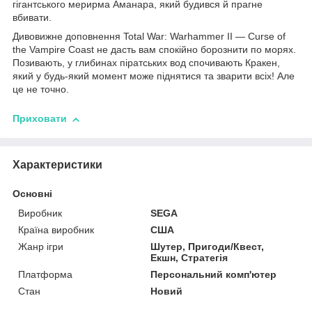
гігантського мерирма Аманара, який будився й прагне
вбивати.
Дивовижне доповнення Total War: Warhammer II — Curse of
the Vampire Coast не дасть вам спокійно борознити по морях.
Позивають, у глибинах піратських вод спочивають Кракен,
який у будь-який момент може піднятися та зварити всіх! Але
це не точно.
Приховати
Характеристики
Основні
Виробник
SEGA
Країна виробник
США
Жанр ігри
Шутер, Пригоди/Квест,
Екшн, Стратегія
Платформа
Персональний комп'ютер
Стан
Новий