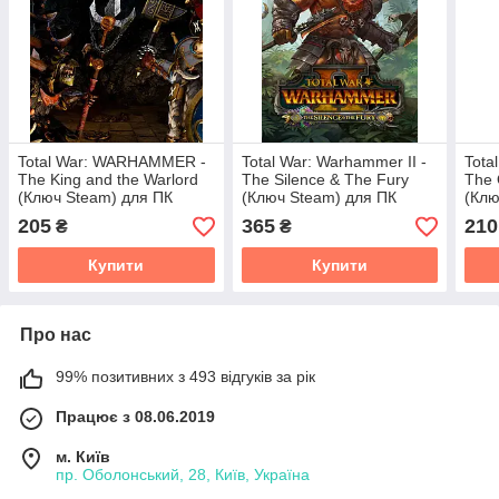
Total War: WARHAMMER -
Total War: Warhammer II -
Tota
The King and the Warlord
The Silence & The Fury
The 
(Ключ Steam) для ПК
(Ключ Steam) для ПК
(Клю
205
365
210
₴
₴
Купити
Купити
Про нас
99% позитивних з 493 відгуків за рік
Працює з 08.06.2019
м. Київ
пр. Оболонський, 28, Київ, Україна