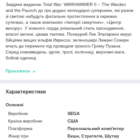
Завдяки виданню Total War: WARHAMMER II – The Warden
and the Paunch до гри додані легендарні суперники, які разом
зі свитою набудуть фатальне протистояння в окремих
сутичках, а також компаніях «Імперії смертних», «Центр
вихору». У кожного лорда унікальний стиль проходження,
власні загони, цікава тактика. Похмурий Лик Эльтарион керує
бійцями вищих ельфів Иврессе, зеленошкірі Ламані Сокири
мчать до перемоги під проводом грізного Грому Пузана.
Серед нововведень: ідоли, тролі, колісниці, верховні маги,
бойові одиниці.
Приховати
Характеристики
Основні
Виробник
SEGA
Країна виробник
США
Платформа
Персональний комп'ютер
Жанр ігри
Екшн, Стратегія, Шутер