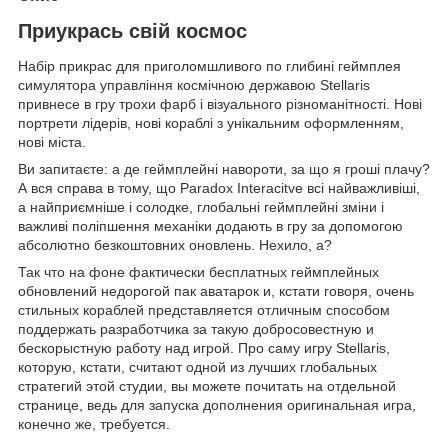
Приукрась свій космос
Набір прикрас для приголомшливого по глибині геймплея
симулятора управління космічною державою Stellaris
привнесе в гру трохи фарб і візуального різноманітності. Нові
портрети лідерів, нові кораблі з унікальним оформленням,
нові міста.
Ви запитаєте: а де геймплейні навороти, за що я гроші плачу?
А вся справа в тому, що Paradox Interacitve всі найважливіші,
а найприємніше і солодке, глобальні геймплейні зміни і
важливі поліпшення механіки додають в гру за допомогою
абсолютно безкоштовних оновлень. Нехило, а?
Так что на фоне фактически бесплатных геймплейных
обновлений недорогой пак аватарок и, кстати говоря, очень
стильных кораблей представляется отличным способом
поддержать разработчика за такую добросовестную и
бескорыстную работу над игрой. Про саму игру Stellaris,
которую, кстати, считают одной из лучших глобальных
стратегий этой студии, вы можете почитать на отдельной
странице, ведь для запуска дополнения оригинальная игра,
конечно же, требуется.