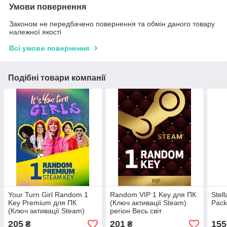
Умови повернення
Законом не передбачено повернення та обмін даного товару
належної якості
Всі умови повернення
Подібні товари компанії
Your Turn Girl Random 1
Random VIP 1 Key для ПК
Stell
Key Premium для ПК
(Ключ активації Steam)
Pack
(Ключ активації Steam)
регіон Весь світ
регіон Весь світ
205
201
155
₴
₴