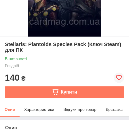
Stellaris: Plantoids Species Pack (Ключ Steam)
для ПК
В наявності
Роздріб
140
₴
Купити
Опис
Характеристики
Відгуки про товар
Доставка
Опис