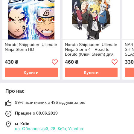
Naruto Shippuden: Ultimate
Naruto Shippuden: Ultimate
NAR
Ninja Storm HD
Ninja Storm 4 - Road to
SHI
Boruto (Ключ Steam) для
SEA
ПК
430
460
330
₴
₴
Купити
Купити
Про нас
99% позитивних з 496 відгуків за рік
Працює з 08.06.2019
м. Київ
пр. Оболонський, 28, Київ, Україна