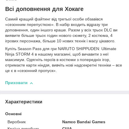
Всі доповнення для Хокаге
Самий кращий файтинг від третьої особи обзавівся
«сезонним перепусткою». В набір входить відразу три
доповнення, один іншого краше. Разом у всіх трьох DLC ви
виявите більше трьох годин нового сюжету, 2 костюма, 4
ігрових персонажа, більше 10 нових технік і масу цікавого.
Купіть Season Pass для гри NARUTO SHIPPUDEN: Ultimate
Ninja STORM 4 в нашому магазині, щоб вичавити з неї
максимум. Одягніть героїв в костюми з попередніх ігор,
отримаєте карти ніндзя, вивчіть нові надсекретні техніки – все
це є в «сезонний пропуск».
Приховати
Характеристики
Основні
Виробник
Namco Bandai Games
Країна виробник
США