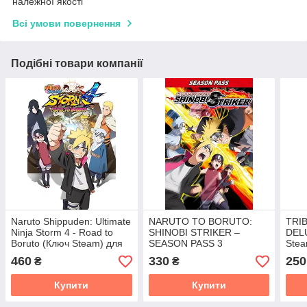
належної якості
Всі умови повернення
Подібні товари компанії
Naruto Shippuden: Ultimate
NARUTO TO BORUTO:
TRI
Ninja Storm 4 - Road to
SHINOBI STRIKER –
DEL
Boruto (Ключ Steam) для
SEASON PASS 3
Stea
ПК
460
330
250
₴
₴
Купити
Купити