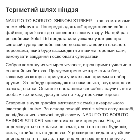
Тернистий шлях ніндзя
NARUTO TO BORUTO: SHINOBI STRIKER – гра за мотивами
аніме «Наруто». Попередні адаптації представляли собою
файтинг, прив'язані до основного сюжету твору. На цей раз
розробники Soleil Ltd представили унікальну історію про
світовий турнір шинобі. Екшен дозволяє створити власного
персонажа, який буде взаємодіяти з іншими героями саги,
виконувати завдання і освоювати суператаки.
Собрав команду из четырех человек, игрок примет участие в
сложнейших битвах. Предусмотрено четыре стиля боя,
каждому из которых присущи уникальные приемы и набор
оружия. За победу присуждаются очки опыта, внутриигровая
валюта, свитки. Опытные наставники способны научить пяти
особым техникам, доступным по ходу прокачки героев.
Створена з нуля графіка виглядає як суміш акварельного
ілюстрації і аніме. За основу локацій взяті з місця світу шинобі,
де відбувались ключові події сюжету. NARUTO TO BORUTO:
SHINOBI STRIKER має вертикальним процесом. Ніндзя
переміщуються не тільки по землі, але і по стінах будинків,
скель, стрибають по деревах. У розширене видання увійшли
оригінальна гра і всі додатки, доступні сезонного пропуску.