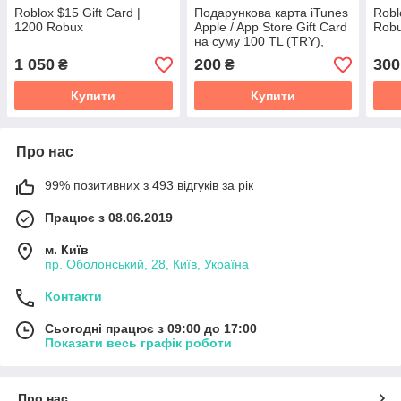
Roblox $15 Gift Card |
Подарункова карта iTunes
Robl
1200 Robux
Apple / App Store Gift Card
Rob
на суму 100 TL (TRY),
(Регіон Туреччина)
1 050
200
300
₴
₴
Купити
Купити
Про нас
99% позитивних з 493 відгуків за рік
Працює з 08.06.2019
м. Київ
пр. Оболонський, 28, Київ, Україна
Контакти
Сьогодні працює з 09:00 до 17:00
Показати весь графік роботи
Про нас