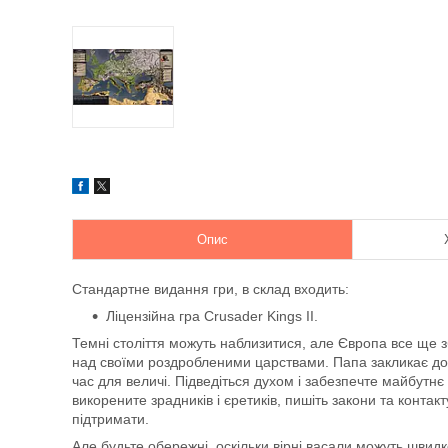
Опис
Стандартне видання гри, в склад входить:
Ліцензійна гра Crusader Kings II.
Темні століття можуть наблизитися, але Європа все ще 
над своїми роздробленими царствами. Папа закликає до 
час для величі. Підведіться духом і забезпечте майбутнє
викорените зрадників і єретиків, пишіть закони та контакт
підтримати.
Але будьте обережні, оскільки вірні васали можуть швидк