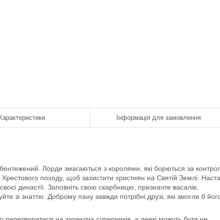
Характеристики
Інформація для замовлення
збентежений. Лорди змагаються з королями, які борються за контро
Хрестового походу, щоб захистити християн на Святій Землі. Наст
 своєї династії. Заповніть свою скарбницю, призначте васалів,
уйте зі знаттю. Доброму пану завжди потрібні друзі, які змогли б йог
о перетворитися на запеклих суперників, а деякі можуть бути не