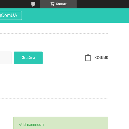
Кошик
gComUA
КОШИК
Знайти
В наявності