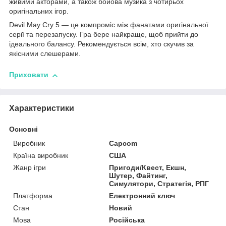
живими акторами, а також бойова музика з чотирьох
оригінальних ігор.
Devil May Cry 5 — це компроміс між фанатами оригінальної
серії та перезапуску. Гра бере найкраще, щоб прийти до
ідеального балансу. Рекомендується всім, хто скучив за
якісними слешерами.
Приховати
Характеристики
Основні
Виробник
Capcom
Країна виробник
США
Жанр ігри
Пригоди/Квест, Екшн,
Шутер, Файтинг,
Симулятори, Стратегія, РПГ
Платформа
Електронний ключ
Стан
Новий
Мова
Російська