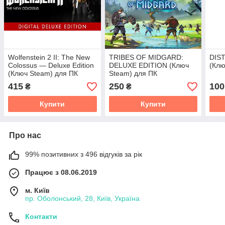
Wolfenstein 2 II: The New
TRIBES OF MIDGARD:
DIST
Colossus — Deluxe Edition
DELUXE EDITION (Ключ
(Клю
(Ключ Steam) для ПК
Steam) для ПК
415
250
100
₴
₴
Купити
Купити
Про нас
99% позитивних з 496 відгуків за рік
Працює з 08.06.2019
м. Київ
пр. Оболонський, 28, Київ, Україна
Контакти