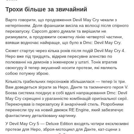
Трохи більше за звичайний
Варто говорити, що продовження Devil May Cry чекали з
нетерпінням. Доля франшизи висіла на волосці після спірного
перезапуску. Capcom довго думали та вирішили не
ризикувати, а продовжити сюжетну лінію четвертої частини,
взявши водночас найкраще, що було в Dmc: Devil May Cry.
Сюжет стартує через кілька років після подій Devil May Cry 4.
Неро вже під тридцять, відкрив пересувне агенство по
полюванні на демонів з інженером у штаті. Тонік втратив
своюгуру й тепер змушений носити протези, які являють
собою потужну зброю.
Кількість грабельних персонажів збільшилася — тепер їх три.
Вам доведеться зіграти за Неро, Данте та таємничого героя V.
Боєва система поєднує в собі вдалі напрацювання Dmc: Devil
May Cry схрещені з ураганністю комбінацій оригінальної серії.
Перекочував із перезапуску й анархічний стиль. Розробники
перенесли гру на новий движок RE Engine, який забезпечує
фантастичну деталізовану картинку.
У Devil May Cry 5 — Deluxe Edition входять чотири ексклюзивні
протези для Неро, зброя-мотоцикл для Данте, кат-сцени з