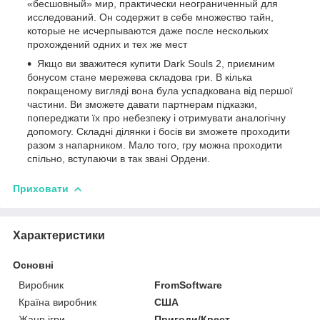
«бесшовный» мир, практически неограниченный для
исследований. Он содержит в себе множество тайн,
которые не исчерпываются даже после нескольких
прохождений одних и тех же мест
Якщо ви зважитеся купити Dark Souls 2, приємним
бонусом стане мережева складова гри. В кілька
покращеному вигляді вона була успадкована від першої
частини. Ви зможете давати партнерам підказки,
попереджати їх про небезпеку і отримувати аналогічну
допомогу. Складні ділянки і босів ви зможете проходити
разом з напарником. Мало того, гру можна проходити
спільно, вступаючи в так звані Ордени.
Приховати
Характеристики
Основні
Виробник
FromSoftware
Країна виробник
США
Жанр ігри
Пригоди/Квест,