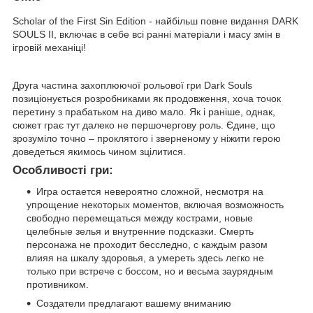
Scholar of the First Sin Edition - найбільш повне видання DARK
SOULS II, включає в себе всі ранні матеріали і масу змін в
ігровій механіці!
Друга частина захоплюючої рольової гри Dark Souls
позиціонується розробниками як продовження, хоча точок
перетину з прабатьком на диво мало. Як і раніше, однак,
сюжет грає тут далеко не першочергову роль. Єдине, що
зрозуміло точно – проклятого і зверненому у ніжити герою
доведеться якимось чином зцілитися.
Особливості гри:
Игра остается невероятно сложной, несмотря на
упрощение некоторых моментов, включая возможность
свободно перемещаться между кострами, новые
целебные зелья и внутренние подсказки. Смерть
персонажа не проходит бесследно, с каждым разом
влияя на шкалу здоровья, а умереть здесь легко не
только при встрече с боссом, но и весьма заурядным
противником.
Создатели предлагают вашему вниманию