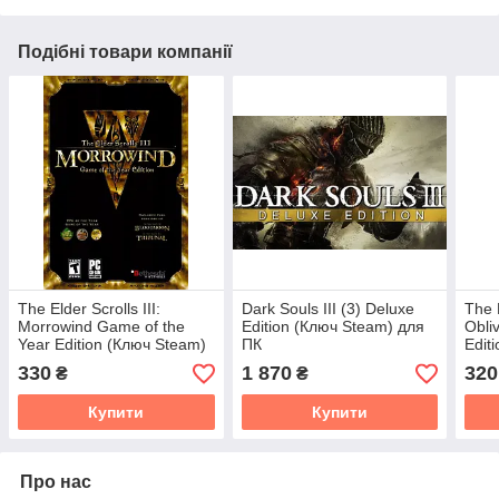
Подібні товари компанії
The Elder Scrolls III:
Dark Souls III (3) Deluxe
The E
Morrowind Game of the
Edition (Ключ Steam) для
Obli
Year Edition (Ключ Steam)
ПК
Edit
для ПК
330
1 870
320
₴
₴
Купити
Купити
Про нас