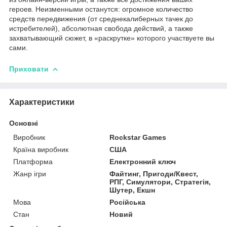
героев. Неизменными останутся: огромное количество
средств передвижения (от среднекалиберных тачек до
истребителей), абсолютная свобода действий, а также
захватывающий сюжет, в «раскрутке» которого участвуете вы
сами.
Приховати
Характеристики
Основні
Виробник
Rockstar Games
Країна виробник
США
Платформа
Електронний ключ
Жанр ігри
Файтинг, Пригоди/Квест,
РПГ, Симулятори, Стратегія,
Шутер, Екшн
Мова
Російська
Стан
Новий