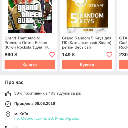
Grand Theft Auto V:
Grand Random 5 Keys для
GTA 
Premium Online Edition
ПК (Ключ активації Steam)
Cash
(Ключ Rockstar) для ПК
регіон Весь світ
Rock
860
149
230
₴
₴
Купити
Купити
Про нас
99% позитивних з 493 відгуків за рік
Працює з 08.06.2019
м. Київ
пр. Оболонський, 28, Київ, Україна