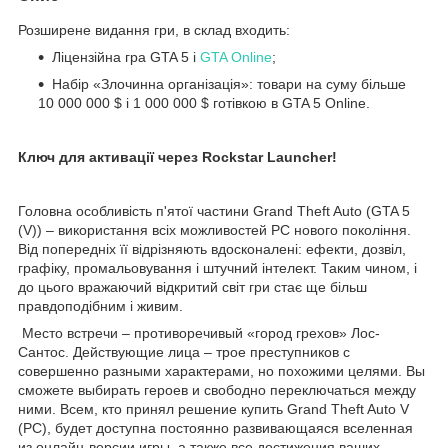
Розширене видання гри, в склад входить:
Ліцензійна гра GTA 5 і
GTA Online
;
Набір «Злочинна організація»: товари на суму більше
10 000 000 $ і 1 000 000 $ готівкою в GTA 5 Online.
Ключ для активації через Rockstar Launcher!
Головна особливість п'ятої частини Grand Theft Auto (GTA 5
(V)) – використання всіх можливостей PC нового покоління.
Від попередніх її відрізняють вдосконалені: ефекти, дозвіл,
графіку, промальовування і штучний інтелект. Таким чином, і
до цього вражаючий відкритий світ гри стає ще більш
правдоподібним і живим.
Место встречи – противоречивый «город грехов» Лос-
Сантос. Действующие лица – трое преступников с
совершенно разными характерами, но похожими целями. Вы
сможете выбирать героев и свободно переключаться между
ними. Всем, кто принял решение купить Grand Theft Auto V
(PC), будет доступна постоянно развивающаяся вселенная
из онлайн-версии игры, а также все достижения ваших