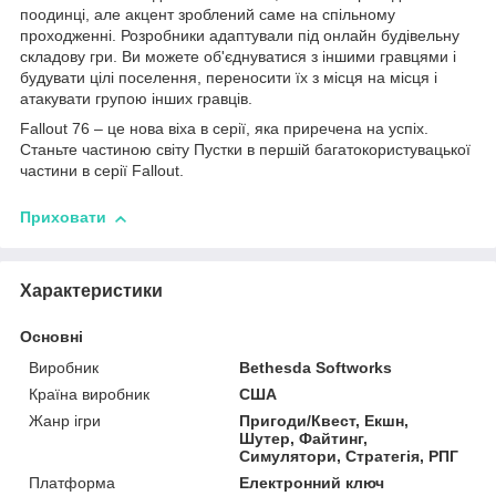
поодинці, але акцент зроблений саме на спільному
проходженні. Розробники адаптували під онлайн будівельну
складову гри. Ви можете об'єднуватися з іншими гравцями і
будувати цілі поселення, переносити їх з місця на місця і
атакувати групою інших гравців.
Fallout 76 – це нова віха в серії, яка приречена на успіх.
Станьте частиною світу Пустки в першій багатокористувацької
частини в серії Fallout.
Приховати
Характеристики
Основні
Виробник
Bethesda Softworks
Країна виробник
США
Жанр ігри
Пригоди/Квест, Екшн,
Шутер, Файтинг,
Симулятори, Стратегія, РПГ
Платформа
Електронний ключ