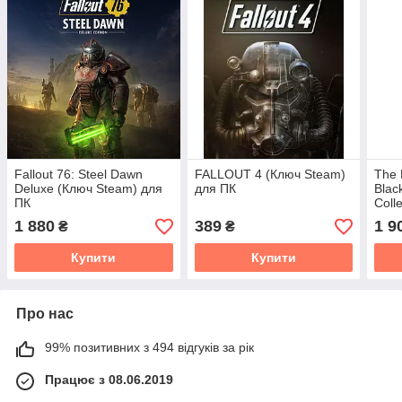
Fallout 76: Steel Dawn
FALLOUT 4 (Ключ Steam)
The 
Deluxe (Ключ Steam) для
для ПК
Blac
ПК
Coll
Beth
1 880
389
1 9
₴
₴
Купити
Купити
Про нас
99% позитивних з 494 відгуків за рік
Працює з 08.06.2019