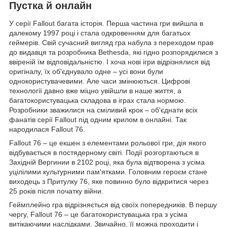
Пустка й онлайн
У серії Fallout багата історія. Перша частина гри вийшла в
далекому 1997 році і стала одкровенням для багатьох
геймерів. Свій сучасний вигляд гра набула з переходом прав
до видавця та розробника Bethesda, які гідно розпорядилися з
ввіреній їм відповідальністю. І хоча нові ігри відрізнялися від
оригіналу, їх об'єднувало одне – усі вони були
однокористувачевими. Але часи змінюються. Цифрові
технології давно вже міцно увійшли в наше життя, а
багатокористувацька складова в іграх стала нормою.
Розробники зважилися на сміливий крок – об'єднати всіх
фанатів серії Fallout під одним крилом в онлайні. Так
народилася Fallout 76.
Fallout 76 – це екшен з елементами рольової гри, дія якого
відбувається в постядерному світі. Події розгортаються в
Західній Вергинии в 2102 році, яка була відтворена з усіма
уцілілими культурними пам'ятками. Головним героєм стане
виходець з Притулку 76, яке повинно було відкритися через
25 років після початку війни.
Геймплейно гра відрізняється від своїх попередників. В першу
чергу, Fallout 76 – це багатокористувацька гра з усіма
витікаючими наслідками. Звичайно, її можна проходити і