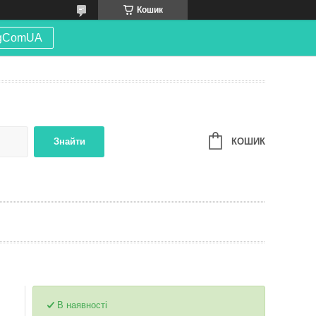
Кошик
gComUA
КОШИК
Знайти
В наявності