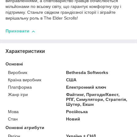
виправленнями, а співтовариство гравців обчислюється
мільйонами по всьому світу, що гарантує комфортну гру і
підтримку. Станьте свідком грандіозної історії і зіграйте
вирішальну роль в The Elder Scrolls!
Приховати
Характеристики
Основні
Виробник
Bethesda Softworks
Країна виробник
США
Платформа
Електронний ключ
Жанр ігри
Файтинг, Пригоди/Квест,
РПГ, Симулятори, Стратегія,
Шутер, Екшн
Мова
Російська
Стан
Новий
Основні атрибути
Регіон
Україна + СНД