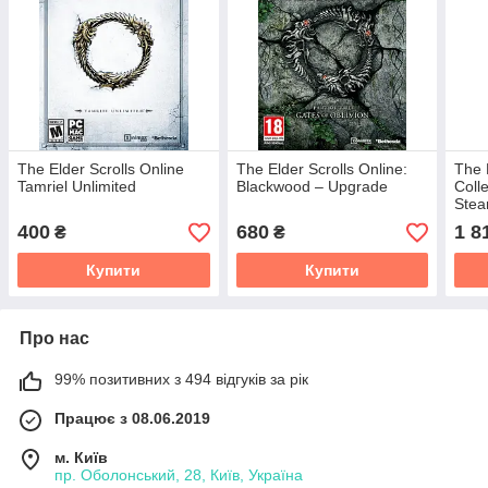
The Elder Scrolls Online
The Elder Scrolls Online:
The 
Tamriel Unlimited
Blackwood – Upgrade
Coll
Stea
400
680
1 8
₴
₴
Купити
Купити
Про нас
99% позитивних з 494 відгуків за рік
Працює з 08.06.2019
м. Київ
пр. Оболонський, 28, Київ, Україна