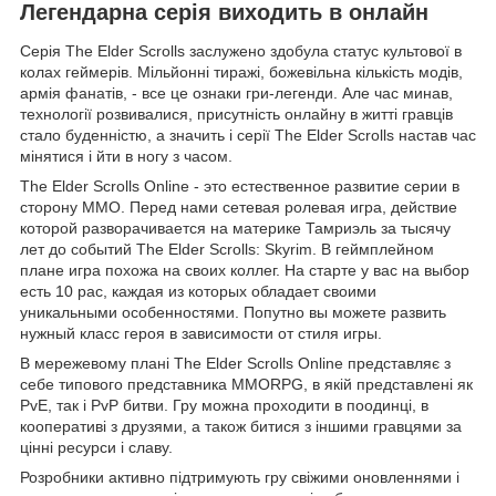
Легендарна серія виходить в онлайн
Серія The Elder Scrolls заслужено здобула статус культової в
колах геймерів. Мільйонні тиражі, божевільна кількість модів,
армія фанатів, - все це ознаки гри-легенди. Але час минав,
технології розвивалися, присутність онлайну в житті гравців
стало буденністю, а значить і серії The Elder Scrolls настав час
мінятися і йти в ногу з часом.
The Elder Scrolls Online - это естественное развитие серии в
сторону MMO. Перед нами сетевая ролевая игра, действие
которой разворачивается на материке Тамриэль за тысячу
лет до событий The Elder Scrolls: Skyrim. В геймплейном
плане игра похожа на своих коллег. На старте у вас на выбор
есть 10 рас, каждая из которых обладает своими
уникальными особенностями. Попутно вы можете развить
нужный класс героя в зависимости от стиля игры.
В мережевому плані The Elder Scrolls Online представляє з
себе типового представника MMORPG, в якій представлені як
PvE, так і PvP битви. Гру можна проходити в поодинці, в
кооперативі з друзями, а також битися з іншими гравцями за
цінні ресурси і славу.
Розробники активно підтримують гру свіжими оновленнями і