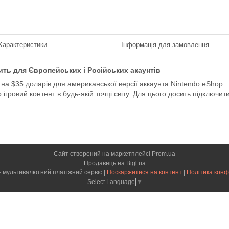
Характеристики
Інформація для замовлення
ить для Європейських і Російських акаунтів
а $35 доларів для американської версії аккаунта Nintendo eShop.
 ігровий контент в будь-якій точці світу. Для цього досить підключит
Сайт створений на маркетплейсі
Prom.ua
Продавець на Bigl.ua
CARDMAG – мультивалютний платіжний сервіс |
Поскаржитися на контент
|
Політика конф
Select Language
▼