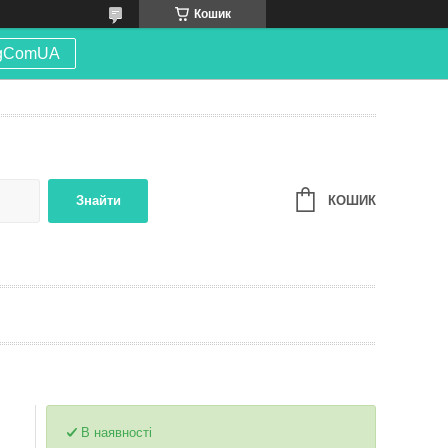
Кошик
gComUA
КОШИК
Знайти
В наявності