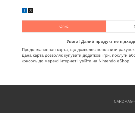
Опис
Увага! Даний продукт не підход
П
редоплаченная карта, що дозволяє поповнити рахунок н
Дана карта дозволяє купувати додаткові ігри, послуги або
консоль до мережі інтернет і увійти на Nintendo eShop.