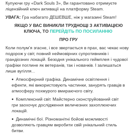
Купуючи гру «Dark Souls 3», Ви гарантовано отримуєте
ліцензійний ключ активації на платформу Steam.
УВАГА:
Гра набагато ДЕШЕВШЕ, ніж у магазині Steam!
ЯКЩО У ВАС ВИНИКЛИ ТРУДНОЩІ З АКТИВАЦІЄЮ
КЛЮЧА, ТО
ПЕРЕЙДІТЬ ПО ПОСИЛАННЮ
ПРО ГРУ
Коли полум'я згасне, і все звертається в прах, вас чекає нову
подорож у світ, повний неймовірних супротивників і
грандіозних локацій. Безодня унікального геймплея і чудової
графіки поглине як ветеранів, так і новачків. І залишаться
лише вугілля...
Атмосферний графіка. Динамічне освітлення і
ефекти, які використовують частинки, занурять гравців в
атмосферу похмурого вмираючого світу.
Комплексний світ. Майстерно сконструйований світ
гри заохочує дослідження величезних захоплюючих
локацій.
Динамічні бої. Різноманітні бойові можливості
дозволяють гравцям виробити свій унікальний стиль
битви.