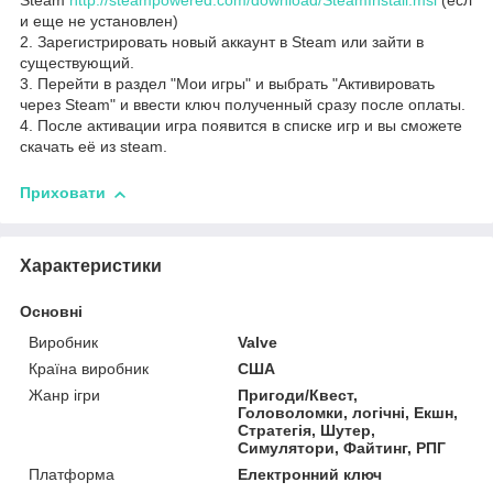
Steam
http://steampowered.com/download/SteamInstall.msi
(есл
и еще не установлен)
2. Зарегистрировать новый аккаунт в Steam или зайти в
существующий.
3. Перейти в раздел "Мои игры" и выбрать "Активировать
через Steam" и ввести ключ полученный сразу после оплаты.
4. После активации игра появится в списке игр и вы сможете
скачать её из steam.
Приховати
Характеристики
Основні
Виробник
Valve
Країна виробник
США
Жанр ігри
Пригоди/Квест,
Головоломки, логічні, Екшн,
Стратегія, Шутер,
Симулятори, Файтинг, РПГ
Платформа
Електронний ключ