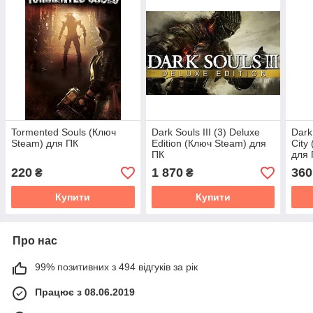
Tormented Souls (Ключ
Dark Souls III (3) Deluxe
Dark
Steam) для ПК
Edition (Ключ Steam) для
City
ПК
для 
220
1 870
360
₴
₴
Купити
Купити
Про нас
99% позитивних з 494 відгуків за рік
Працює з 08.06.2019