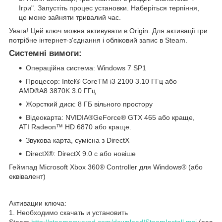
Ігри". Запустіть процес установки. Наберіться терпіння,
це може зайняти тривалий час.
Увага! Цей ключ можна активувати в Origin. Для активації гри
потрібне інтернет-з'єднання і обліковий запис в Steam.
Системні вимоги:
Операційна система: Windows 7 SP1
Процесор: Intel
®
CoreTM i3 2100 3.10 ГГц або
AMD
®
A8 3870K 3.0 ГГц
Жорсткий диск: 8 ГБ вільного простору
Відеокарта: NVIDIA
®
GeForce
®
GTX 465 або краще,
ATI Radeon™ HD 6870 або краще.
Звукова карта, сумісна з DirectX
DirectX
®
: DirectX 9.0 c або новіше
Геймпад Microsoft Xbox 360
®
Controller для Windows
®
(або
еквівалент)
Активации ключа:
1. Необходимо скачать и установить