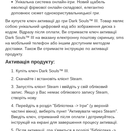
Унікальна система онлайн-ігри. Новий щабель
еволюції фірмової онлайн-складової, елегантно
доповнює сюжет однокористувальницької гри.
Ви купуєте ключ активації до гри Dark Souls™ III. Товар являє
собою унікальний цифровий код або зображення диска з
кодом. Відразу після оплати, Ви отримаєте ключ активації
Dark Souls™ III на вказану електронну поштову скриньку, sms
на мобільний телефон або іншим доступним методом
доставки. Також Ви отримаєте інструкцію по активації
продукту.
Активація продукту:
Купіть ключ Dark Souls™ III.
Скачайте і встановіть клієнт Steam.
Запустіть клієнт Steam і ввійдіть у свій обліковий
запис. Якщо у Вас немає облікового запису Steam,
створіть нову.
Перейдіть в розділ "Бібліотека -> Ігри" (у верхній
частині вікна), виберіть пункт "Активувати через Steam".
Введіть ключ, отриманий після оплати і дотримуйтесь
інструкцій на екрані для завершення процесу активації.
Після активації, гра з'явиться в розділі "Бібліотека ->