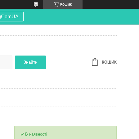
Кошик
gComUA
КОШИК
Знайти
В наявності