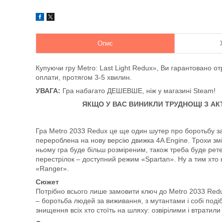
Опис
Купуючи гру Metro: Last Light Redux», Ви гарантовано о
оплати, протягом 3-5 хвилин.
УВАГА:
Гра набагато ДЕШЕВШЕ, ніж у магазині Steam!
ЯКЩО У ВАС ВИНИКЛИ ТРУДНОЩІ З А
Гра Metro 2033 Redux це ще один шутер про боротьбу з
перероблена на нову версію движка 4A Engine. Трохи змін
ньому гра буде більш розміреним, також треба буде рет
перестрілок – доступний режим «Spartan». Ну а тим хто
«Ranger».
Сюжет
Потрібно всього лише замовити ключ до Metro 2033 Redu
– боротьба людей за виживання, з мутантами і собі подіб
знищення всіх хто стоїть на шляху: озвірілими і втрати