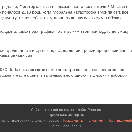
рі де події розгортаються в підземці постапокаліптичній Москви і
почалося 2013 році, коли глобальна катастрофа згубила світ, все
єну пустку, лише небагатьом пощастило врятуватись у глибоких
равдана, адже нова графіка і різні режими гри припадуть до смаку
аховуючи що в ній суттєво вдосконалений ігровий процес вийшов на
тивне управління.
33 Redux, так як сюжет і механіка гри вас повністю затягне і не
ї можна у нас на сайті в за мінімальною ціною і з широким вибором
Сайт створений на маркетплейсі
Prom.ua
Продавець на Bigl.ua
CARDMAG – мультивалютний платіжний сервіс |
Поскаржитися на контент
|
Політика конф
Select Language
▼