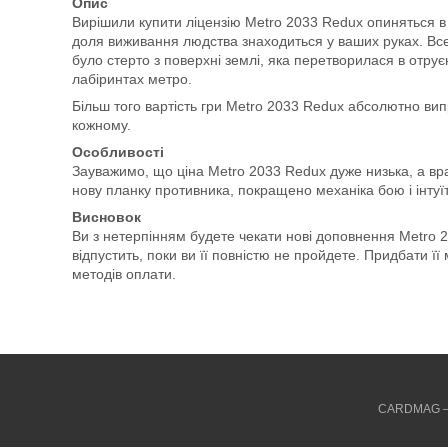
Опис
Вирішили купити ліцензію Metro 2033 Redux опиняться в г
доля виживання людства знаходиться у ваших руках. Все 
було стерто з поверхні землі, яка перетворилася в отру
лабіринтах метро.
Більш того вартість гри Metro 2033 Redux абсолютно вип
кожному.
Особливості
Зауважимо, що ціна Metro 2033 Redux дуже низька, а вр
нову планку противника, покращено механіка бою і інтуї
Висновок
Ви з нетерпінням будете чекати нові доповнення Metro 20
відпустить, поки ви її повністю не пройдете. Придбати ї
методів оплати.