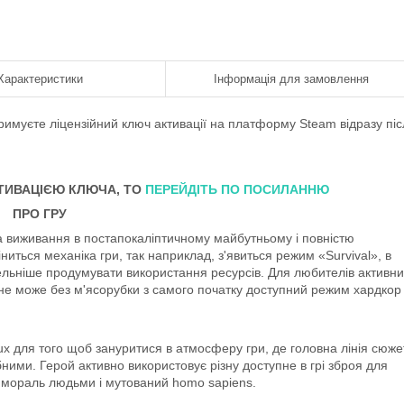
Характеристики
Інформація для замовлення
тримуєте ліцензійний ключ активації на платформу Steam відразу пі
КТИВАЦІЄЮ КЛЮЧА, ТО
ПЕРЕЙДІТЬ ПО ПОСИЛАННЮ
ПРО ГРУ
а виживання в постапокаліптичному майбутньому і повністю
иться механіка гри, так наприклад, з'явиться режим «Survival», в
ельніше продумувати використання ресурсів. Для любителів активни
 не може без м'ясорубки з самого початку доступний режим хардкор
x для того щоб зануритися в атмосферу гри, де головна лінія сюже
ними. Герой активно використовує різну доступне в грі зброя для
ли мораль людьми і мутований homo sapiens.