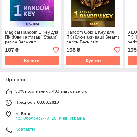
Magical Random 1 Key для
Random Gold 1 Key для
3 EU
ПК (Ключ активації Steam)
ПК (Ключ активації Steam)
ПК (
регіон Весь світ
регіон Весь світ
регі
187
198
195
₴
₴
Купити
Купити
Про нас
99% позитивних з 493 відгуків за рік
Працює з 08.06.2019
м. Київ
пр. Оболонський, 28, Київ, Україна
Контакти