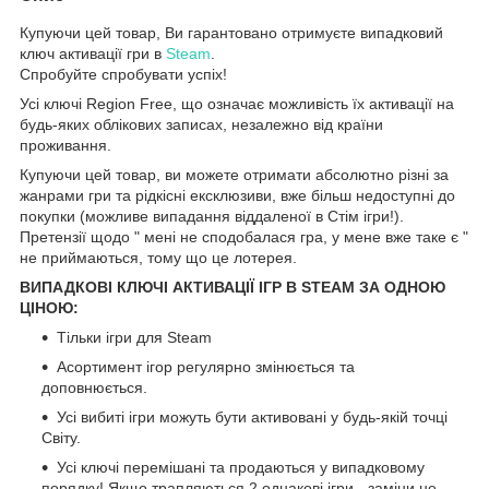
Купуючи цей товар, Ви гарантовано отримуєте випадковий
ключ активації гри в
Steam
.
Спробуйте спробувати успіх!
Усі ключі Region Free, що означає можливість їх активації на
будь-яких облікових записах, незалежно від країни
проживання.
Купуючи цей товар, ви можете отримати абсолютно різні за
жанрами гри та рідкісні ексклюзиви, вже більш недоступні до
покупки (можливе випадання віддаленої в Стім ігри!).
Претензії щодо " мені не сподобалася гра, у мене вже таке є "
не приймаються, тому що це лотерея.
ВИПАДКОВІ КЛЮЧІ АКТИВАЦІЇ ІГР В STEAM ЗА ОДНОЮ
ЦІНОЮ:
Тільки ігри для Steam
Асортимент ігор регулярно змінюється та
доповнюється.
Усі вибиті ігри можуть бути активовані у будь-якій точці
Світу.
Усі ключі перемішані та продаються у випадковому
порядку! Якщо трапляються 2 однакові ігри - заміни не