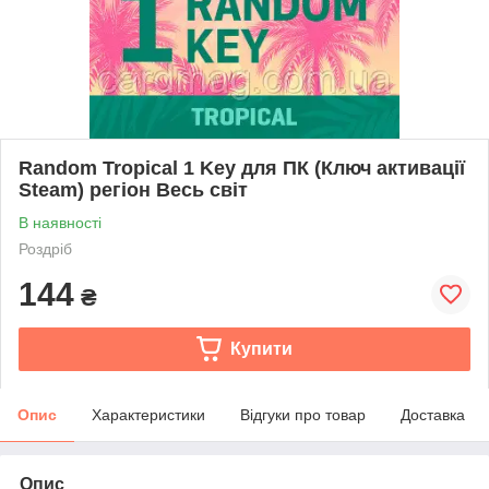
Random Tropical 1 Key для ПК (Ключ активації
Steam) регіон Весь світ
В наявності
Роздріб
144
₴
Купити
Опис
Характеристики
Відгуки про товар
Доставка
Опис