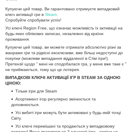
Купуючи цей товар, Ви гарантовано отримуєте випадковий
ключ активації гри в
Steam
.
Спробуйте спробувати успіх!
Усі ключі Region Free, що означає можливість їх активації на
будь-яких облікових записах, незалежно від країни
проживання.
Купуючи цей товар, ви можете отримати абсолютно різні за
жанрами гри та рідкісні ексклюзиви, вже більш недоступні до
покупки (можливе випадання віддаленої в Стім ігри!).
Претензії щодо " мені не сподобалася гра, у мене вже таке є "
не приймаються, тому що це лотерея.
ВИПАДКОВІ КЛЮЧІ АКТИВАЦІЇ ІГР В STEAM ЗА ОДНОЮ
ЦІНОЮ:
Тільки ігри для Steam
Асортимент ігор регулярно змінюється та
доповнюється.
Усі вибиті ігри можуть бути активовані у будь-якій точці
Світу.
Усі ключі перемішані та продаються у випадковому
порядку! Якщо трапляються 2 однакові ігри - заміни не