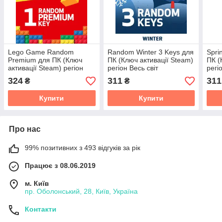
Lego Game Random
Random Winter 3 Keys для
Spri
Premium для ПК (Ключ
ПК (Ключ активації Steam)
ПК (
активації Steam) регіон
регіон Весь світ
регі
Весь світ
324
311
311
₴
₴
Купити
Купити
Про нас
99% позитивних з 493 відгуків за рік
Працює з 08.06.2019
м. Київ
пр. Оболонський, 28, Київ, Україна
Контакти